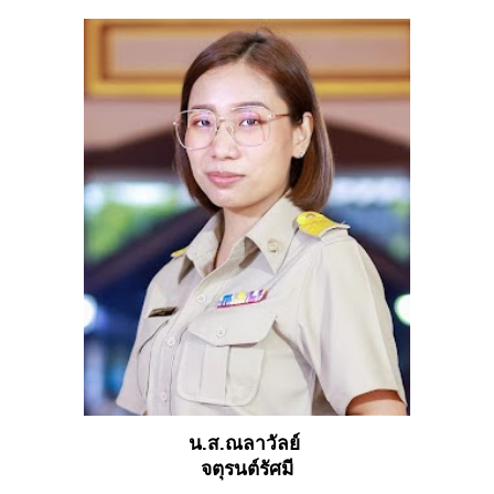
น.ส.ณลาวัลย์
จตุรนต์รัศมี