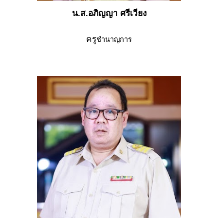
น.ส.อภิญญา ศรีเวียง
ครู
ชำนาญการ