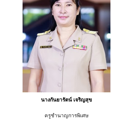
นางกันยารัตน์ เจริญสุข
ครูชำนาญการพิเ
ศษ