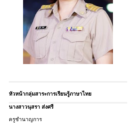
หัวหน้ากลุ่มสาระการเรียนรู้ภาษาไทย
นางสาว
นุสรา ส่งศรี
ครู
ชำนาญการ