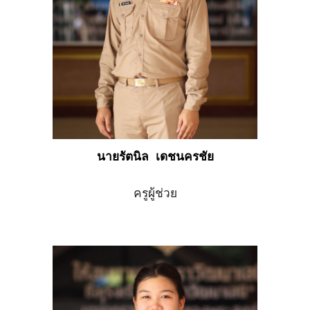
นายรัตนิล เดชนครชัย
ครู
ผู้ช่วย