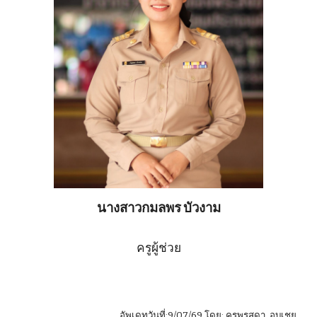
นางสาวกมลพร บัวงาม
ครูผู้ช่วย
อัพเดทวันที่:
9
/
07
/6
9
โดย: ครู
พรสุดา อบเชย