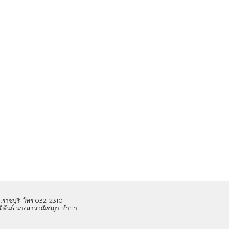
.ราชบุรี โทร 032-231011
วุฒิพันธ์ นางสาววณิชญา จำปา