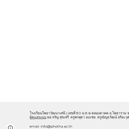
โรงเรียนโพธาวัฒนาเสนี | เลขที่ 80 ม.8 ต.คลองตาคต อ.โพธาราม จ
ผู้ดูแลระบบ
ผอ.จรัญ สุขเสรี ครูพรสุดา อบเชย ครูณัญธวัฒน์ อริยะ
email: info@photha.ac.th
Report abuse